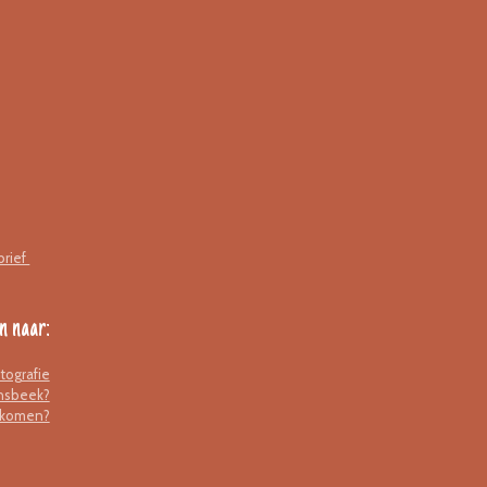
brief
n naar:
tografie
onsbeek?
n komen?