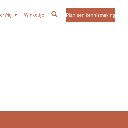
er Mij
Winkeltje
Plan een kennismaking