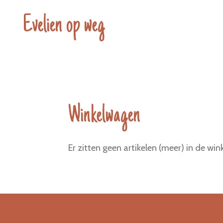
Ga
Evelien op weg
direct
naar
de
hoofdinhoud
Winkelwagen
Er zitten geen artikelen (meer) in de wi