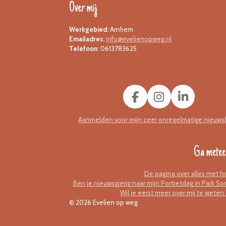
Over mij
Werkgebied:
Arnhem
Emailadres:
info@evelienopweg.nl
Telefoon
: 0613783625
F
I
L
a
n
i
Aanmelden voor mijn zeer onregelmatige nieuws
c
s
n
e
t
k
b
a
e
Ga metee
o
g
d
o
r
I
k
a
n
De pagina over alles met fo
Ben je nieuwsgierig naar mijn Portretdag in Park S
m
Wil je eerst meer over mij te wete
© 2026 Evelien op weg