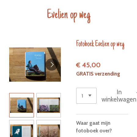
Ga
Evelien op weg
direct
naar
de
hoofdinhoud
Fotoboek Evelien op weg
€ 45,00
GRATIS verzending
In
winkelwagen
Waar gaat mijn
fotoboek over?