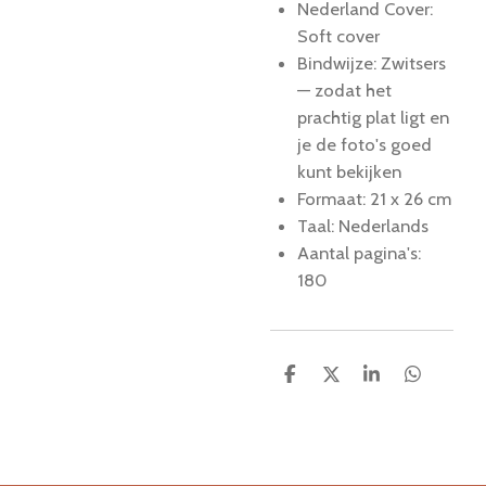
Nederland Cover:
Soft cover
Bindwijze: Zwitsers
— zodat het
prachtig plat ligt en
je de foto's goed
kunt bekijken
Formaat: 21 x 26 cm
Taal: Nederlands
Aantal pagina's:
180
D
D
S
D
e
e
h
e
l
e
a
l
e
l
r
e
n
e
n