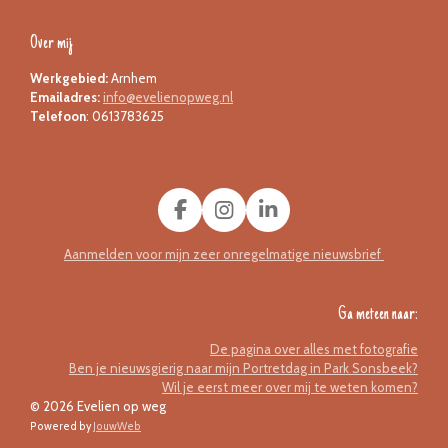
Over mij
Werkgebied:
Arnhem
Emailadres:
info@evelienopweg.nl
Telefoon
: 0613783625
F
I
L
a
n
i
Aanmelden voor mijn zeer onregelmatige nieuwsbrief
c
s
n
e
t
k
b
a
e
Ga meteen naar:
o
g
d
o
r
I
De pagina over alles met fotografie
k
a
n
Ben je nieuwsgierig naar mijn Portretdag in Park Sonsbeek?
m
Wil je eerst meer over mij te weten komen?
© 2026 Evelien op weg
Powered by
JouwWeb